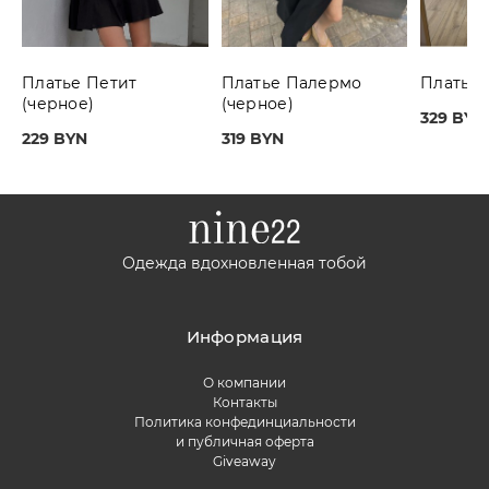
Платье Петит
Платье Палермо
Платье 
(черное)
(черное)
329 BYN
229 BYN
319 BYN
Одежда вдохновленная тобой
Информация
О компании
Контакты
Политика конфединциальности
и публичная оферта
Giveaway