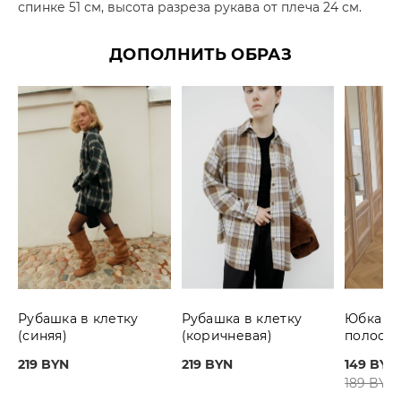
спинке 51 см, высота разреза рукава от плеча 24 см.
ДОПОЛНИТЬ ОБРАЗ
Рубашка в клетку
Рубашка в клетку
Юбка P
(синяя)
(коричневая)
полоску
219 BYN
219 BYN
149 BYN
189 BYN