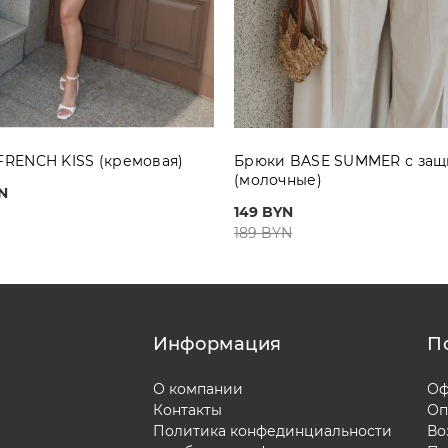
FRENCH KISS (кремовая)
Брюки BASE SUMMER с за
(молочные)
N
149 BYN
189 BYN
Информация
П
О компании
Оф
Контакты
Оп
Политика конфединциальности
Во