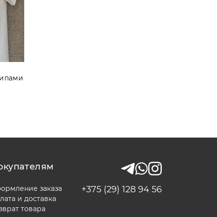
щипами
окупателям
ормление заказа
+375 (29) 128 94 56
лата и доставка
зврат товара