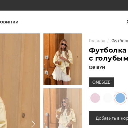
ОВИНКИ
Главная
Футболк
Футболка
с голубым
159 BYN
ONESIZE
Добавить в ко