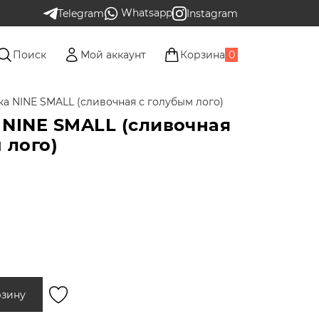
Whatsapp
Telegram
Instagram
Поиск
Мой аккаунт
Корзина
0
а NINE SMALL (сливочная с голубым лого)
 NINE SMALL (сливочная
 лого)
рзину