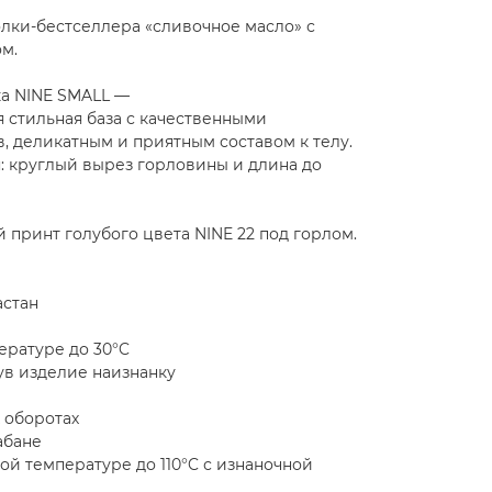
лки-бестселлера «сливочное масло» с
м.
а NINE SMALL —
я стильная база с качественными
, деликатным и приятным составом к телу.
: круглый вырез горловины и длина до
принт голубого цвета NINE 22 под горлом.
астан
ературе до 30°C
ув изделие наизнанку
 оборотах
абане
кой температуре до 110°C с изнаночной