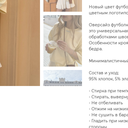
Новый цвет футбо
цветным логотипо
Оверсайз футболк
это универсальна
обработками швов
Особенности кроя
бедра.
Минималистичный 
Состав и уход:
95% хлопок, 5% эл
- Стирка при темп
- Стирать, выверн
- Не отбеливать
- Отжим на низких
- Не сушить в бар
- Гладить при низ
стороны