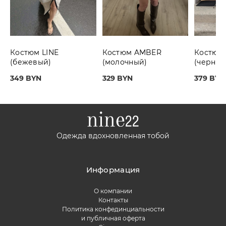
Костюм LINE
Костюм AMBER
Костюм
(бежевый)
(молочный)
(черный
349 BYN
329 BYN
379 BYN
Одежда вдохновленная тобой
Информация
О компании
Контакты
Политика конфединциальности
и публичная оферта