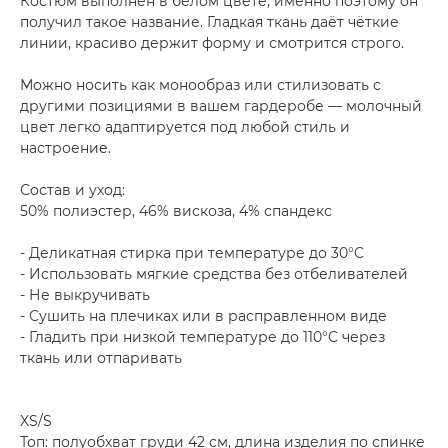
Костюм выполнен в белом цвете, именно поэтому он
получил такое название. Гладкая ткань даёт чёткие
линии, красиво держит форму и смотрится строго.
Можно носить как монообраз или стилизовать с
другими позициями в вашем гардеробе — молочный
цвет легко адаптируется под любой стиль и
настроение.
Состав и уход:
50% полиэстер, 46% вискоза, 4% спандекс
- Деликатная стирка при температуре до 30°C
- Использовать мягкие средства без отбеливателей
- Не выкручивать
- Сушить на плечиках или в расправленном виде
- Гладить при низкой температуре до 110°C через
ткань или отпаривать
XS/S
Топ: полуобхват груди 42 см, длина изделия по спинке