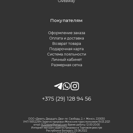
Giveaway
Покупателям
Оформление заказа
Оплата и доставка
Возврат товара
Подарочная карта
Система лояльности
Личный кабинет
Размерная сетка
+375 (29) 128 94 56
ООО «Девять Двадцать Два» пл. Свободы, 2, г. Минск, 220030
УНП 193522914 Зарегистрирован Минским горисполкомом 19.03.2021
email:
9.22store@gmail.com
Время работы: 12:00-20:00
Интернет-магазин зарегистрирован в Торговом реестре
Республике Беларусь 23.08.2022