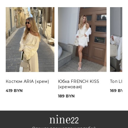
Костюм ARIA (крем)
Юбка FRENCH KISS
Топ LIG
(кремовая)
419 BYN
169 BYN
189 BYN