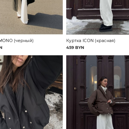
MONO (черный)
Куртка ICON (красная)
N
459 BYN