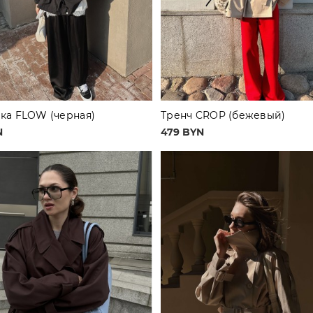
ка FLOW (черная)
Тренч CROP (бежевый)
N
479 BYN