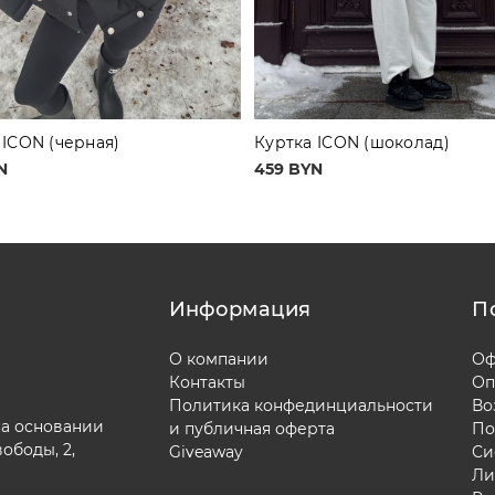
 ICON (черная)
Куртка ICON (шоколад)
N
459 BYN
Информация
П
О компании
Оф
Контакты
Оп
Политика конфединциальности
Во
на основании
и публичная оферта
По
вободы, 2,
Giveaway
Си
Ли