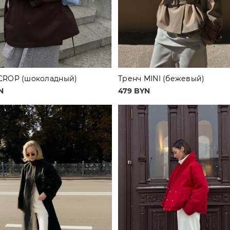
CROP (шоколадный)
Тренч MINI (бежевый)
N
479 BYN