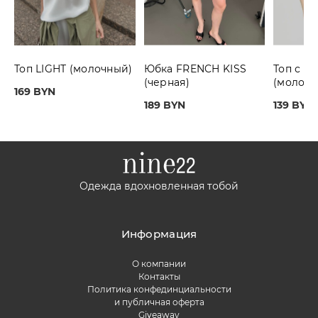
Топ LIGHT (молочный)
Юбка FRENCH KISS
Топ с г
(черная)
(молочн
169 BYN
189 BYN
139 BYN
Одежда вдохновленная тобой
Информация
О компании
Контакты
Политика конфединциальности
и публичная оферта
Giveaway