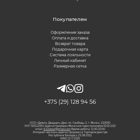
Покупателям
Оформление заказа
Оплата и доставка
Возврат товара
Подарочная карта
Система лояльности
Личный кабинет
Размерная сетка
+375 (29) 128 94 56
ООО «Девять Двадцать Два» пл. Свободы, 2, г. Минск, 220030
УНП 193522914 Зарегистрирован Минским горисполкомом 19.03.2021
email:
9.22store@gmail.com
Время работы: 12:00-20:00
Интернет-магазин зарегистрирован в Торговом реестре
Республике Беларусь 23.08.2022
NINE 22 © 2026