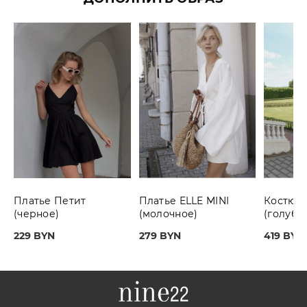
Платье Петит
Платье ELLE MINI
Костюм 
(черное)
(молочное)
(голубая
229 BYN
279 BYN
419 BYN