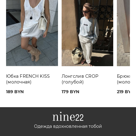
Юбка FRENCH KISS
Лонгслив CROP
Брюки S
(молочная)
(голубой)
(молочн
189 BYN
179 BYN
219 BYN
Одежда вдохновленная тобой