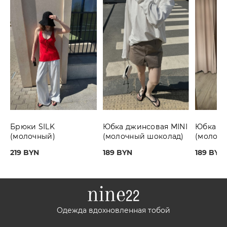
Брюки SILK
Юбка джинсовая MINI
Юбка дж
(молочный)
(молочный шоколад)
(молочн
219 BYN
189 BYN
189 BYN
Одежда вдохновленная тобой