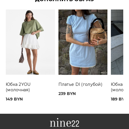
Юбка 2YOU
Платье DI (голубой)
Юбка F
(молочная)
(молочн
239 BYN
149 BYN
189 BYN